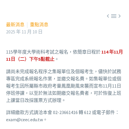



最新消息
重點消息
2025 年 11 月 10 日
115學年度大學術科考試之報名，依簡章日程於
114 年11月
11日（二）下午5點截止
。
請尚未完成報名程序之集報單位及個報考生，儘快於試務
專區完成系統報名作業，並繳交報名費。如集報單位或個
報考生因所屬縣市政府考量鳳凰颱風來襲而宣布11月11日
停班停課，以至於無法如期繳交報名費者，可於恢復上班
上課當日改採匯票方式辦理。
詳細繳款方式請洽本會 02-23661416 轉 612 或電子郵件：
exam@ceec.edu.tw。