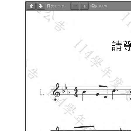
頁次
1
/
250
縮放
100%