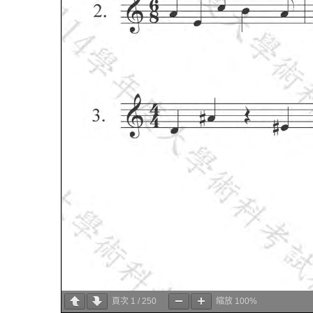
頁次
1
/
250
縮放
100%