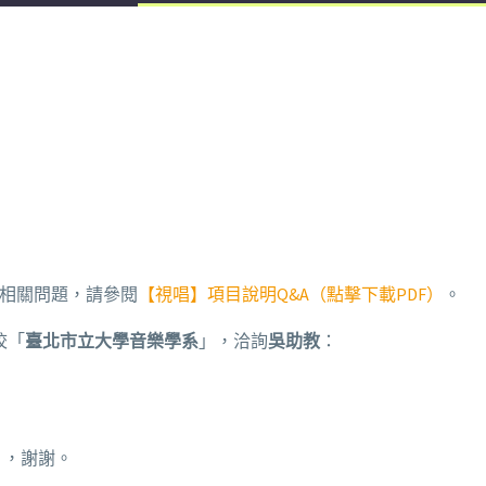
式相關問題，請參閱
【視唱】項目說明Q&A（點擊下載PDF）
。
校「
臺北市立大學音樂學系
」，洽詢
吳助教
：
）
，謝謝。