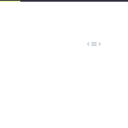


