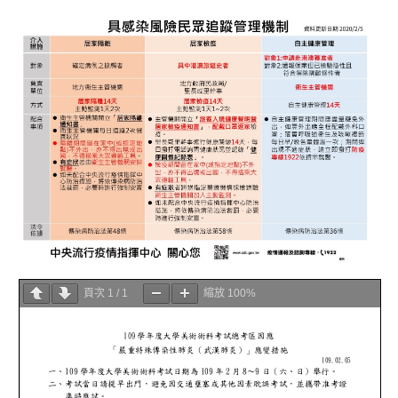
頁次
1
/
1
縮放
100%