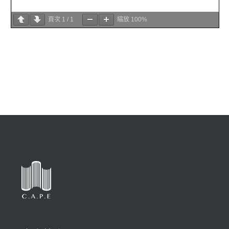
頁次
1
/
1
縮放
100%