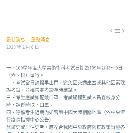



最新消息
重點消息
2020 年 2 月 6 日
一、109學年度大學美術術科考試日期為109年2月8～9日
（六、日）舉行。
二、考試當日請提早出門，避免因交通壅塞或其他因素耽
誤考試，並攜帶准考證準時應試。
三、考生應試如配戴口罩，考試過程監試人員查核身分
時，請暫時取下口罩。
四、呼籲考生近期內如曾到中國大陸相關地區（依中央流
行疫情指揮中心公告）
旅遊史或居住史者，應配合我國中央政府防疫政策實施各