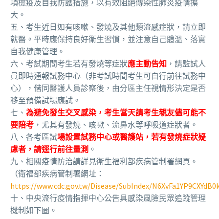
項檢疫及自我防護措施，以有效阻絕傳染性肺炎疫情擴
大。
五、考生近日如有咳嗽、發燒及其他類流感症狀，請立即
就醫。平時應保持良好衛生習慣，並注意自己體溫、落實
自我健康管理。
六、考試期間考生若有發燒等症狀
應主動告知
，請監試人
員即時通報試務中心（非考試時間考生可自行前往試務中
心），偕同醫護人員診察後，由分區主任視情形決定是否
移至預備試場應試。
七、
為避免發生交叉感染，考生當天請考生親友儘可能不
要陪考
，尤其有發燒、咳嗽、流鼻水等呼吸道症狀者。
八、各考區試
場設置試務中心或醫護站，若有發燒症狀疑
慮者，請逕行前往量測
。
九、相關疫情防治請詳見衛生福利部疾病管制署網頁。
（衛福部疾病管制署網址：
https://www.cdc.gov.tw/Disease/SubIndex/N6XvFa1YP9CXYdB
十、中央流行疫情指揮中心公告具感染風險民眾追蹤管理
機制如下圖。