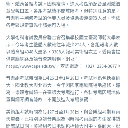
術、體育各組考試。因應疫情，進入考區須配合量測體溫
並配戴口罩，各組考試皆不開放陪考，但特別注意的是，
音樂科主副修考試的伴奏人員及協助搬運樂器人員，需依
各考區規定事先申請始可入場。
大學術科考試委員會聯合會召集學校國立臺灣師範大學表
示，今年考生整體人數較往年減少274人，各組報考人數
以體育組4348人最多，3308人報考美術組次之。委員會提
供電腦網路及語音查詢服務，網址：
https://www.cape.edu.tw/，查詢電話：（02）2364-3677。
音樂組考試時間為1月25日至1月28日，考試地點包括臺師
大、國北教大與北市大，今年因國家兩廳院場地歲修，聽
寫、樂理考試統一在臺師大考場進行，各科考場因場地佈
置與鋼琴調音緣故，不開放進入考場參觀。
美術組考試時間為1月27日至1月28日，與音樂組考期有兩
天重疊，已特別協調音樂組為同時報考兩組的考生安排錯
開應試日期，美術組考試地點包括師大附中、臺師大、彰