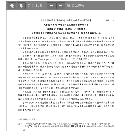
頁次
1
/
9
縮放
100%