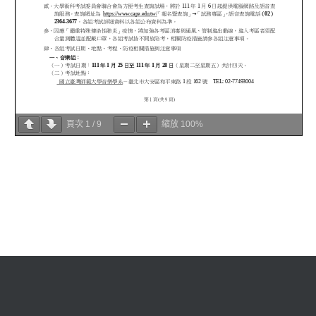
頁次
1
/
9
縮放
100%