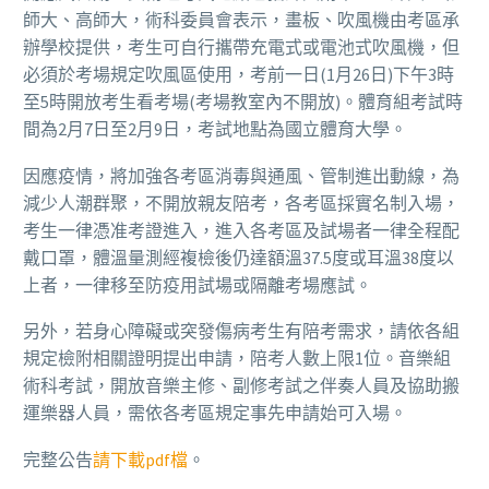
師大、高師大，術科委員會表示，畫板、吹風機由考區承
辦學校提供，考生可自行攜帶充電式或電池式吹風機，但
必須於考場規定吹風區使用，考前一日(1月26日)下午3時
至5時開放考生看考場(考場教室內不開放)。體育組考試時
間為2月7日至2月9日，考試地點為國立體育大學。
因應疫情，將加強各考區消毒與通風、管制進出動線，為
減少人潮群聚，不開放親友陪考，各考區採實名制入場，
考生一律憑准考證進入，進入各考區及試場者一律全程配
戴口罩，體溫量測經複檢後仍達額溫37.5度或耳溫38度以
上者，一律移至防疫用試場或隔離考場應試。
另外，若身心障礙或突發傷病考生有陪考需求，請依各組
規定檢附相關證明提出申請，陪考人數上限1位。音樂組
術科考試，開放音樂主修、副修考試之伴奏人員及協助搬
運樂器人員，需依各考區規定事先申請始可入場。
完整公告
請下載pdf檔
。