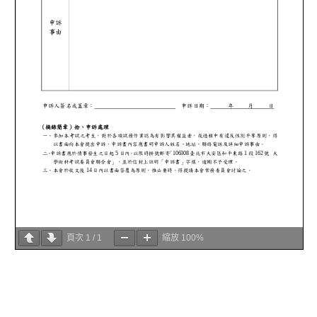
頁次
1
/
1
縮放
100%