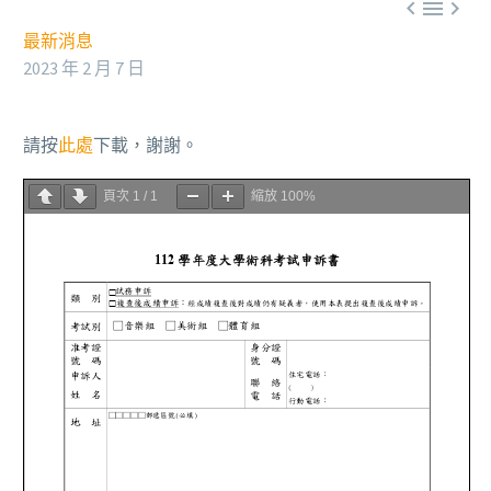



最新消息
2023 年 2 月 7 日
請按
此處
下載，謝謝。
頁次
1
/
1
縮放
100%