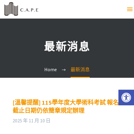
最新消息
Home
最新消息
Open 
[溫馨提醒] 115學年度大學術科考試 報名
截止日期仍依簡章規定辦理
2025 年 11 月 10 日