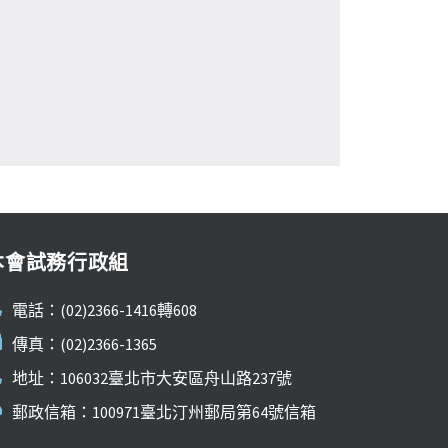
本會試務行政組
電話：(02)2366-1416轉608
傳真：(02)2366-1365
地址：106032臺北市大安區舟山路237號
郵政信箱：100971臺北汀州郵局第64號信箱