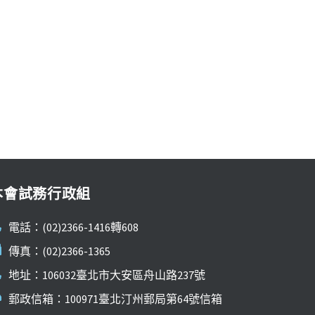
本會試務行政組
電話：(02)2366-1416轉608
傳真：(02)2366-1365
地址：106032臺北市大安區舟山路237號
郵政信箱：100971臺北汀州郵局第64號信箱