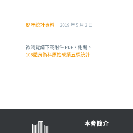
歷年統計資料
2019 年 5 月 2 日
欲瀏覽請下載附件 PDF，謝謝。
108體育術科原始成績五標統計
本會簡介