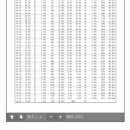
頁次
1
/
3
縮放
100%