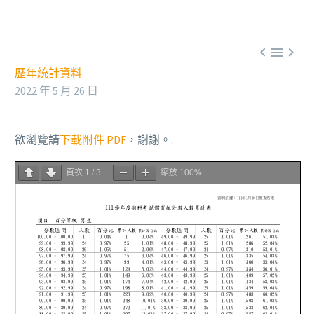



歷年統計資料
2022 年 5 月 26 日
欲瀏覽請
下載附件 PDF
，謝謝。.
頁次
1
/
3
縮放
100%