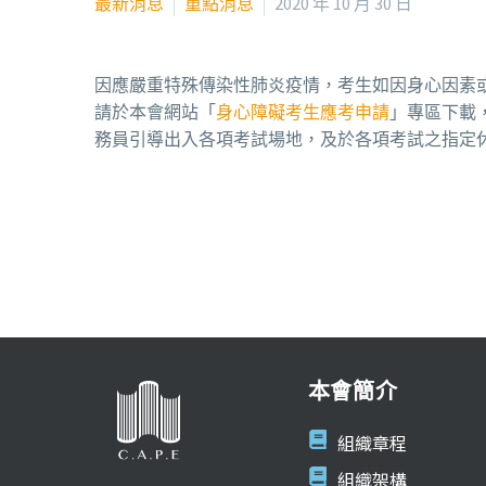
最新消息
重點消息
2020 年 10 月 30 日
因應嚴重特殊傳染性肺炎疫情，考生如因身心因素或
請於本會網站「
身心障礙考生應考申請
」專區下載
務員引導出入各項考試場地，及於各項考試之指定
本會簡介
組織章程
組織架構