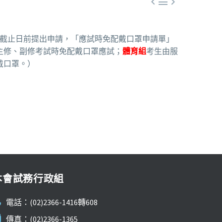



名截止日前提出申請，「應試時免配戴口罩申請單」
主修、副修考試時免配戴口罩應試；
體育組
考生由服
戴口罩。）
本會試務行政組
電話：(02)2366-1416轉608
傳真：(02)2366-1365