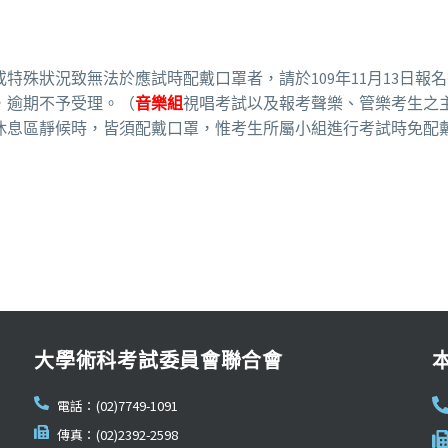
特殊狀況致無法於應試時配戴口罩者，請於109年11月13日報
，逾期不予受理。（
音樂組
視唱考試以及報考聲樂、管樂考生之
休息區靜候時，皆須配戴口罩，惟考生所屬小組進行考試時免配
大學術科考試委員會聯合會
電話：(02)7749-1091
傳真：(02)2392-2598