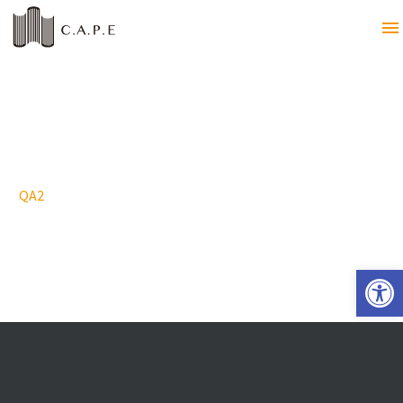
QA2
Open 