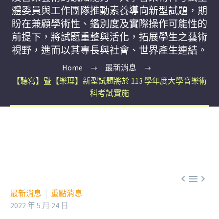
體委員與工作團隊推動素養導向新型試題，期
盼在兼顧學術性、鑑別度及實際操作可能性的
前提下，將試題重整與活化，拓展學生之藝術
視野，進而以其專長與社會、世界產生連結。
Home
最新消息
【聽寫】暨【樂理】新型試題將於 113 學年度大學音樂術
科考試實施



最新消息
重點消息
2022 年 5 月 24 日