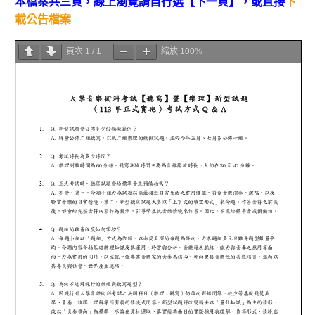
本檔案共三頁，線上瀏覽請自行選【下一頁】，或直接
下
載公告檔案
頁次
1
/
1
縮放
100%