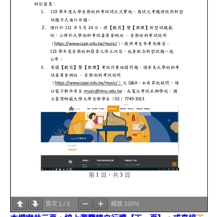
頁次
1
/
3
縮放
100%